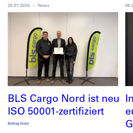
29.01.2026
–
News
08.
BLS Cargo Nord ist neu
I
ISO 50001-zertifiziert
e
G
Beitrag lesen