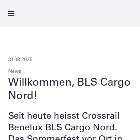
Direkt
zum
Inhalt
Aktuelles
Angebot
31.08.2025
News
Unternehmen
Willkommen, BLS Cargo
Nord!
Karriere
Seit heute heisst Crossrail
Kontakte
Benelux BLS Cargo Nord.
Das Sommerfest vor Ort in