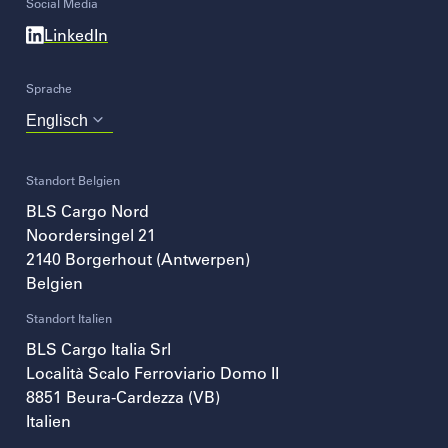
Social Media
LinkedIn
Sprache
Choose
your
language
Standort Belgien
BLS Cargo Nord
Noordersingel 21
2140
Borgerhout (Antwerpen)
Belgien
Standort Italien
BLS Cargo Italia Srl
Località Scalo Ferroviario Domo II
8851
Beura-Cardezza (VB)
Italien