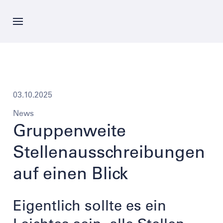
Direkt
zum
Inhalt
Aktuelles
Angebot
03.10.2025
News
Unternehmen
Gruppenweite
Stellenausschreibungen
Karriere
auf einen Blick
Kontakte
Eigentlich sollte es ein