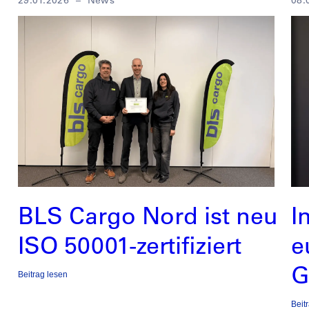
BLS Cargo Nord ist neu
I
ISO 50001-zertifiziert
e
G
Beitrag lesen
Beit